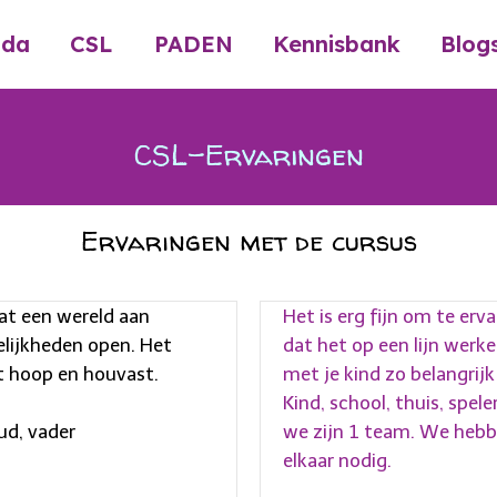
nda
CSL
PADEN
Kennisbank
Blog
CSL-Ervaringen
Ervaringen met de cursus
at een wereld aan
Het is erg fijn om te erv
lijkheden open. Het
dat het op een lijn werk
t hoop en houvast.
met je kind zo belangrijk 
Kind, school, thuis, speler
ud, vader
we zijn 1 team. We heb
elkaar nodig.