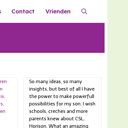
s
Contact
Vrienden
aren
So many ideas, so many
en
insights, but best of all I have
is.
the power to make powerfull
s,
possibilities for my son. I wish
ben
schools, creches and more
parents knew about CSL,
Horison. What an amazing