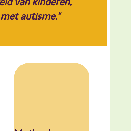
eld van kinderen,
 met autisme."