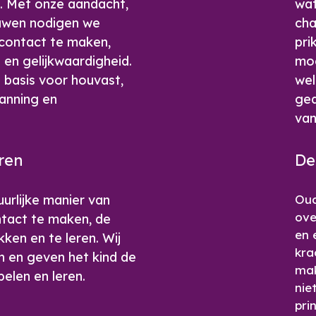
. Met onze aandacht,
wat
ouwen nodigen we
cha
 contact te maken,
pri
 en gelijkwaardigheid.
moe
 basis voor houvast,
wel
panning en
ged
van
ren
De
uurlijke manier van
Oud
ove
tact te maken, de
en 
ken en te leren. Wij
kra
aan en geven het kind de
mak
pelen en leren.
nie
pri