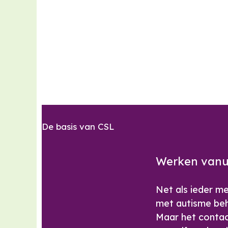
De basis van CSL
Werken vanu
Net als ieder m
met autisme beh
Maar het contact