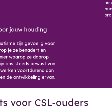
hel
oud
pr
oor jouw houding
utisme zijn gevoelig voor
op je ze benadert en
manier waarop ze daarop
zijn ons steeds bewust van
n werken voortdurend aan
 en de ontwikkeling ervan.
ts voor CSL-ouders