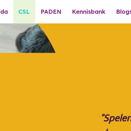
nda
CSL
PADEN
Kennisbank
Blog
"Spelen