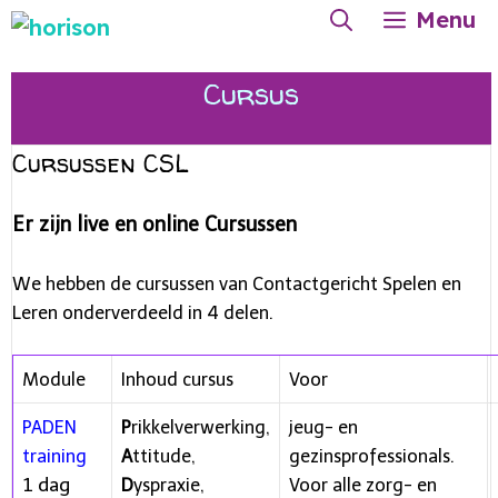
Ga
Menu
naar
de
Cursus
inhoud
Cursussen CSL
Er zijn live en online Cursussen
We hebben de cursussen van Contactgericht Spelen en
Leren onderverdeeld in 4 delen.
Module
Inhoud cursus
Voor
PADEN
P
rikkelverwerking,
jeug- en
training
A
ttitude,
gezinsprofessionals.
1 dag
D
yspraxie,
Voor alle zorg- en