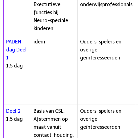
E
xectutieve
onderwijsprofessionals
functies bij
N
euro-speciale
kinderen
PADEN
idem
Ouders, spelers en
dag Deel
overige
1
geïnteresseerden
1,5 dag
Deel 2
Basis van CSL:
Ouders, spelers en
1,5 dag
Afstemmen op
overige
maat vanuit
geïnteresseerden
contact, houding,