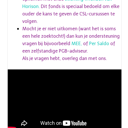
Horison.
Dit fonds is speciaal bedoeld om elke
ouder de kans te geven de CSL-cursussen te
volgen.
Mocht je er niet uitkomen (want het is soms
een hele zoektocht!) dan kun je ondersteuning
vragen bij bijvoorbeeld
MEE,
of
Per Saldo
of
een zelfstandige PGB-adviseur.
Als je vragen hebt, overleg dan met ons.