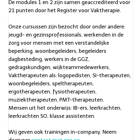
t
De modules 1 en 2 zijn samen geaccrediteerd voor
t
21 punten door het Register voor Vaktherapie.
p
Onze cursussen zijn bezocht door onder andere:
s
jeugd- en gezinsprofessionals, werkenden in de
:
zorg voor mensen met een verstandelijke
/
beperking, woonbegeleiders, begeleiders
/
dagbesteding, werkers in de GGZ,
w
gedragskundigen, wijkteammedewerkers,
w
Vaktherapeuten als: logopedisten, SI-therapeuten,
woonbegeleiders, speltherapeuten,
w
ergotherapeuten, fysiotherapeuten,
.
muziektherapeuten, PMT-therapeuten.
r
Mensen uit het onderwijs: IB-ers, leerkrachten,
e
leerkrachten SO, klasse assistenten.
p
l
Wij geven ook trainingen in-company. Neem