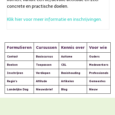
i
concrete en practische doelen.
s
a
Klik hier voor meer informatie en inschrijvingen.
c
t
u
a
Formulieren
Cursussen
Kennis over
Voor wie
l
Contact
Basiscursus
Autisme
Ouders
l
Boeken
Toepassen
CSL
Medewerkers
y
Inschrijven
Verdiepen
Basishouding
Professionals
h
Regio's
Attitude
Artikelen
Gemeentes
e
Landelijke Dag
Nieuwsbrief
Blog
Nieuw
a
d
e